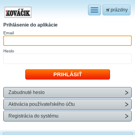
prázdny
Prihlásenie do aplikácie
E
mail
H
eslo
Zabudnuté heslo
Aktivácia používateľského účtu
Registrácia do systému