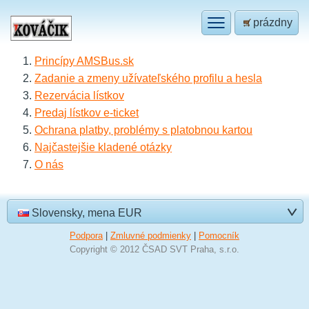
prázdny
Princípy AMSBus.sk
Zadanie a zmeny užívateľského profilu a hesla
Rezervácia lístkov
Predaj lístkov e-ticket
Ochrana platby, problémy s platobnou kartou
Najčastejšie kladené otázky
O nás
Slovensky, mena EUR
Podpora
|
Zmluvné podmienky
|
Pomocník
Copyright © 2012 ČSAD SVT Praha, s.r.o.