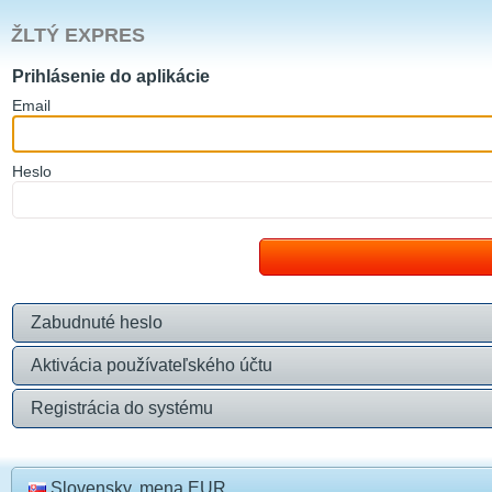
ŽLTÝ EXPRES
Prihlásenie do aplikácie
E
mail
H
eslo
Zabudnuté heslo
Aktivácia používateľského účtu
Registrácia do systému
Slovensky, mena EUR