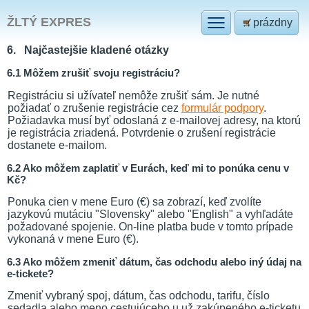
ŽLTÝ EXPRES
prázdny
6. Najčastejšie kladené otázky
6.1 Môžem zrušiť svoju registráciu?
Registráciu si užívateľ nemôže zrušiť sám. Je nutné
požiadať o zrušenie registrácie cez
formulár podpory
.
Požiadavka musí byť odoslaná z e-mailovej adresy, na ktorú
je registrácia zriadená. Potvrdenie o zrušení registrácie
dostanete e-mailom.
6.2 Ako môžem zaplatiť v Eurách, keď mi to ponúka cenu v
Kč?
Ponuka cien v mene Euro (€) sa zobrazí, keď zvolíte
jazykovú mutáciu "Slovensky" alebo "English" a vyhľadáte
požadované spojenie. On-line platba bude v tomto prípade
vykonaná v mene Euro (€).
6.3 Ako môžem zmeniť dátum, čas odchodu alebo iný údaj na
e-tickete?
Zmeniť vybraný spoj, dátum, čas odchodu, tarifu, číslo
sedadla alebo meno cestujúceho u už zakúpeného e-ticketu