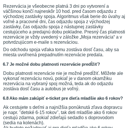
Rezervácia je všeobecne platná 3 dni po vytvorení a
väčšinou končí najneskôr 10 hod. pred časom odjazdu z
východzej zastávky spoja. Algoritmus však berie do úvahy aj
voľné a pracovné dni, čas odjazdu spoja z východzej
zastávky, čas odjazdu spoja z nástupnej zastávky
cestujúceho a predajnú dobu pokladne. Presný čas platnosti
rezervácie je vždy uvedený v záložke „Moja rezervácia“ a v
potvrdzujúcom e-maile s rezerváciou.
Do odchodu spoja vďaka tomu zostáva dosť času, aby sa
miesta uvoľnená prepadnutím rezervácie predala.
6.7 Je možné dobu platnosti rezervácie predĺžiť?
Dobu platnosti rezervácie nie je možné predĺžiť. Môžete ale
vykonať rezerváciu novú, pokiaľ je v danom okamžiku
rezervácia na vybraný spoj možná, teda ak do odjazdu
zostáva dosť času a autobus je voľný.
6.8 Ako mám zakúpiť e-ticket pre dieťa mladšie ako 6 rokov?
Ak cestujete s deťmi a najnižšia ponúknutá zľava dopravcu
je napr. "detské 6-15 rokov", tak deti mladšie ako 6 rokov
cestujú zdarma, pokiaľ zdieľajú sedadlo s doprovodom
(sedia na kolenách).
Ak budete požadovať aj pre dieťa mladšie ako 6 rokov