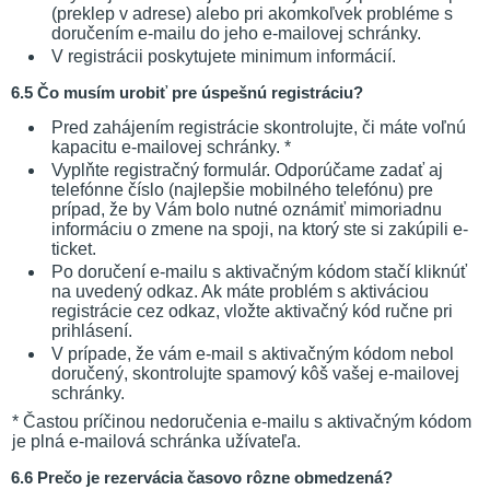
(preklep v adrese) alebo pri akomkoľvek probléme s
doručením e-mailu do jeho e-mailovej schránky.
V registrácii poskytujete minimum informácií.
6.5 Čo musím urobiť pre úspešnú registráciu?
Pred zahájením registrácie skontrolujte, či máte voľnú
kapacitu e-mailovej schránky. *
Vyplňte registračný formulár. Odporúčame zadať aj
telefónne číslo (najlepšie mobilného telefónu) pre
prípad, že by Vám bolo nutné oznámiť mimoriadnu
informáciu o zmene na spoji, na ktorý ste si zakúpili e-
ticket.
Po doručení e-mailu s aktivačným kódom stačí kliknúť
na uvedený odkaz. Ak máte problém s aktiváciou
registrácie cez odkaz, vložte aktivačný kód ručne pri
prihlásení.
V prípade, že vám e-mail s aktivačným kódom nebol
doručený, skontrolujte spamový kôš vašej e-mailovej
schránky.
* Častou príčinou nedoručenia e-mailu s aktivačným kódom
je plná e-mailová schránka užívateľa.
6.6 Prečo je rezervácia časovo rôzne obmedzená?