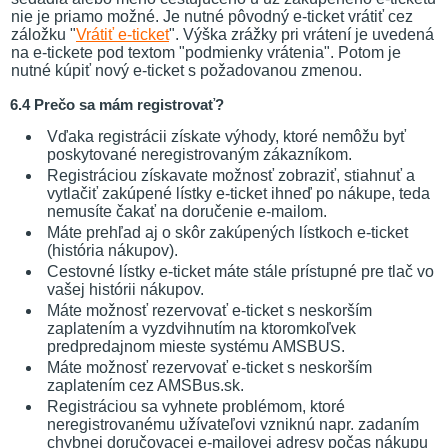
nie je priamo možné. Je nutné pôvodný e-ticket vrátiť cez
záložku "
Vrátiť e-ticket
". Výška zrážky pri vrátení je uvedená
na e-tickete pod textom "podmienky vrátenia". Potom je
nutné kúpiť nový e-ticket s požadovanou zmenou.
6.4 Prečo sa mám registrovať?
Vďaka registrácii získate výhody, ktoré nemôžu byť
poskytované neregistrovaným zákazníkom.
Registráciou získavate možnosť zobraziť, stiahnuť a
vytlačiť zakúpené lístky e-ticket ihneď po nákupe, teda
nemusíte čakať na doručenie e-mailom.
Máte prehľad aj o skôr zakúpených lístkoch e-ticket
(história nákupov).
Cestovné lístky e-ticket máte stále prístupné pre tlač vo
vašej histórii nákupov.
Máte možnosť rezervovať e-ticket s neskorším
zaplatením a vyzdvihnutím na ktoromkoľvek
predpredajnom mieste systému AMSBUS.
Máte možnosť rezervovať e-ticket s neskorším
zaplatením cez AMSBus.sk.
Registráciou sa vyhnete problémom, ktoré
neregistrovanému užívateľovi vzniknú napr. zadaním
chybnej doručovacej e-mailovej adresy počas nákupu