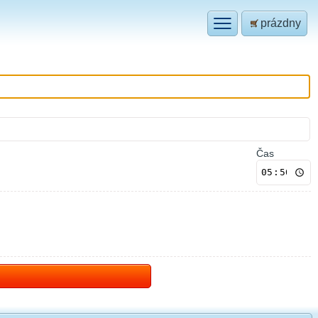
prázdny
Čas