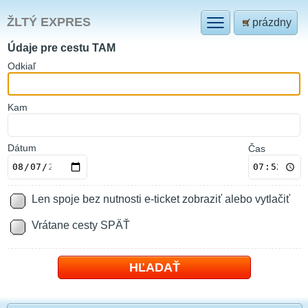
ŽLTÝ EXPRES
prázdny
Údaje pre cestu TAM
O
dkiaľ
K
am
Dátum
Čas
Len spoje bez nutnosti e-ticket zobraziť alebo vytlačiť
Vrátane cesty SPÄŤ