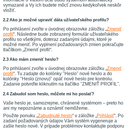
vymazané a Vy ich budete môcť znovu kedykoľvek neskôr
vložiť.
2.2 Ako je možné upraviť dáta užívateľského profilu?
Po prihlásení zvoľte v úvodnej obrazovke záložku „
Zmeniť
profil
“. Následne bude zobrazený formulár užívateľského
profilu so všetkými, doteraz zadanými údajmi, ktoré je
možné meniť. Po vyplnení požadovaných zmien pokračujte
tlačítkom „Zmeniť profil“.
2.3 Ako mám zmeniť heslo?
Po prihlásení zvoľte v úvodnej obrazovke záložku „
Zmeniť
profil
“. Tu zadajte do kolónky "Heslo" nové heslo a do
kolónky "Heslo (znovu)" opäť nové heslo pre kontrolu.
Zadanie potvrďte kliknutím na tlačítko "ZMENIŤ PROFIL".
2.4 Zabudol som heslo, môžete mi ho poslať?
Vaše heslo je, samozrejme, chránené systémom – preto ho
ani my nepoznáme a oznámiť nemôžeme.
Použite ponuku „
Zabudnuté heslo
“ v záložke „
Prihlásiť
“. Po
zadaní požadovaných údajov Vám systém vygeneruje a
zašle heslo nové. V prípade problémov kontaktujte podporu