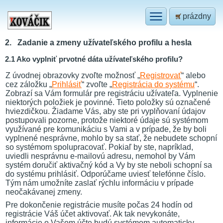
prázdny
2. Zadanie a zmeny užívateľského profilu a hesla
2.1 Ako vyplniť prvotné dáta užívateľského profilu?
Z úvodnej obrazovky zvoľte možnosť „
Registrovať
“ alebo
cez záložku „
Prihlásiť
“ zvoľte „
Registrácia do systému
“.
Zobrazí sa Vám formulár pre registráciu užívateľa. Vyplnenie
niektorých položiek je povinné. Tieto položky sú označené
hviezdičkou. Žiadame Vás, aby ste pri vyplňovaní údajov
postupovali pozorne, protože niektoré údaje sú systémom
využívané pre komunikáciu s Vami a v prípade, že by boli
vyplnené nesprávne, mohlo by sa stať, že nebudete schopní
so systémom spolupracovať. Pokiaľ by ste, napríklad,
uviedli nesprávnu e-mailovú adresu, nemohol by Vám
systém doručiť aktivačný kód a Vy by ste neboli schopní sa
do systému prihlásiť. Odporúčame uviesť telefónne číslo.
Tým nám umožníte zaslať rýchlu informáciu v prípade
neočakávanej zmeny.
Pre dokončenie registrácie musíte počas 24 hodín od
registrácie Váš účet aktivovať. Ak tak nevykonáte,
informácie o Vašom účte budú systémom automaticky