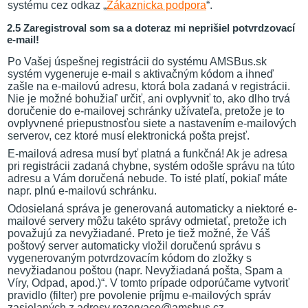
systému cez odkaz „
Zákaznicka podpora
“.
2.5 Zaregistroval som sa a doteraz mi neprišiel potvrdzovací
e-mail!
Po Vašej úspešnej registrácii do systému AMSBus.sk
systém vygeneruje e-mail s aktivačným kódom a ihneď
zašle na e-mailovú adresu, ktorá bola zadaná v registrácii.
Nie je možné bohužiaľ určiť, ani ovplyvniť to, ako dlho trvá
doručenie do e-mailovej schránky užívateľa, pretože je to
ovplyvnené priepustnosťou siete a nastavením e-mailových
serverov, cez ktoré musí elektronická pošta prejsť.
E-mailová adresa musí byť platná a funkčná! Ak je adresa
pri registrácii zadaná chybne, systém odošle správu na túto
adresu a Vám doručená nebude. To isté platí, pokiaľ máte
napr. plnú e-mailovú schránku.
Odosielaná správa je generovaná automaticky a niektoré e-
mailové servery môžu takéto správy odmietať, pretože ich
považujú za nevyžiadané. Preto je tiež možné, že Váš
poštový server automaticky vložil doručenú správu s
vygenerovaným potvrdzovacím kódom do zložky s
nevyžiadanou poštou (napr. Nevyžiadaná pošta, Spam a
Víry, Odpad, apod.)“. V tomto prípade odporúčame vytvoriť
pravidlo (filter) pre povolenie príjmu e-mailových správ
zasielaných z adresy rezervace@amsbus.cz.