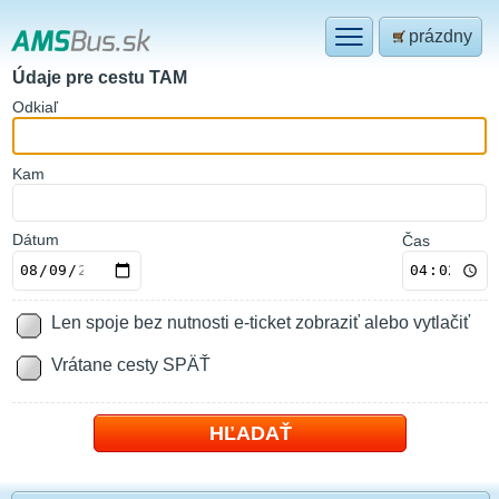
prázdny
Údaje pre cestu TAM
O
dkiaľ
K
am
Dátum
Čas
Len spoje bez nutnosti e-ticket zobraziť alebo vytlačiť
Vrátane cesty SPÄŤ