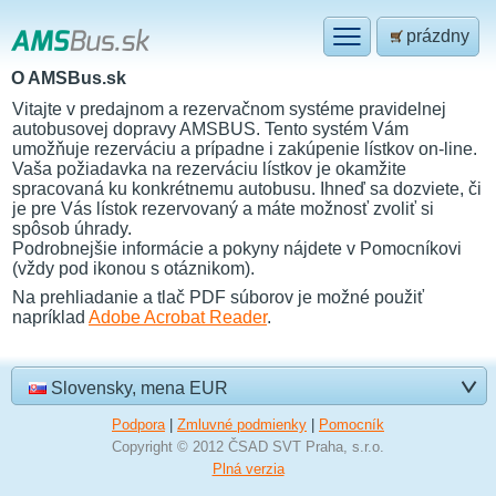
prázdny
O AMSBus.sk
Vitajte v predajnom a rezervačnom systéme pravidelnej
autobusovej dopravy AMSBUS. Tento systém Vám
umožňuje rezerváciu a prípadne i zakúpenie lístkov on-line.
Vaša požiadavka na rezerváciu lístkov je okamžite
spracovaná ku konkrétnemu autobusu. Ihneď sa dozviete, či
je pre Vás lístok rezervovaný a máte možnosť zvoliť si
spôsob úhrady.
Podrobnejšie informácie a pokyny nájdete v Pomocníkovi
(vždy pod ikonou s otáznikom).
Na prehliadanie a tlač PDF súborov je možné použiť
napríklad
Adobe Acrobat Reader
.
Slovensky, mena EUR
Podpora
|
Zmluvné podmienky
|
Pomocník
Copyright © 2012 ČSAD SVT Praha, s.r.o.
Plná verzia