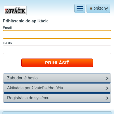
prázdny
Prihlásenie do aplikácie
E
mail
H
eslo
Zabudnuté heslo
Aktivácia používateľského účtu
Registrácia do systému